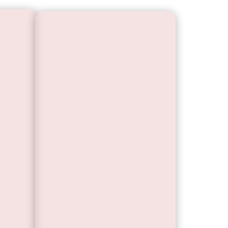
for
 Men
 Men