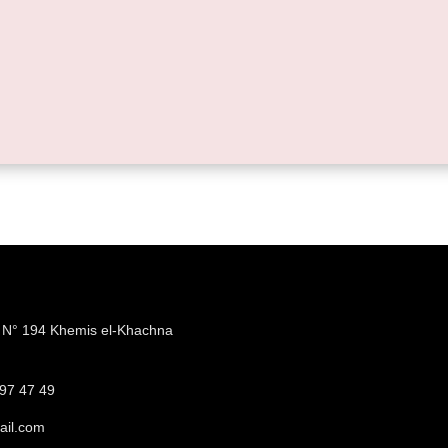
e N° 194 Khemis el-Khachna
a
97 47 49
ail.com